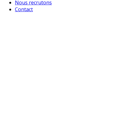
Nous recrutons
Contact
LE GOFF & GILLE MAULE
Route d'Andelu Lieu dit La Batte
78580
Maule
Tél :
01 34 75 09 20
Email :
contact@gille-agri.fr
OUVERT DU LUNDI AU VENDREDI
DE 8H30 À 12H00 ET DE 13H30 À 17H30
*Fermeture magasin et atelier à 17H00 le vendredi.