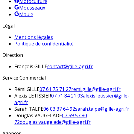
Motoculture
Mousseaux
Maule
Légal
Mentions légales
Politique de confidentialité
Direction
François
GILLE
contact@gille-agri.fr
Service Commercial
Rémi
GILLE
07 61 75 71 27
remi.gille@gille-agri.fr
Alexis
LETISSIER
07 71 84 21 03
alexis.letissier@gille-
agri.fr
Sarah
TALPE
06 03 37 64 92
sarah.talpe@gille-agri.fr
Douglas
VAUGELADE
07 59 57 80
72
douglas.vaugelade@gille-agri.fr
Agences