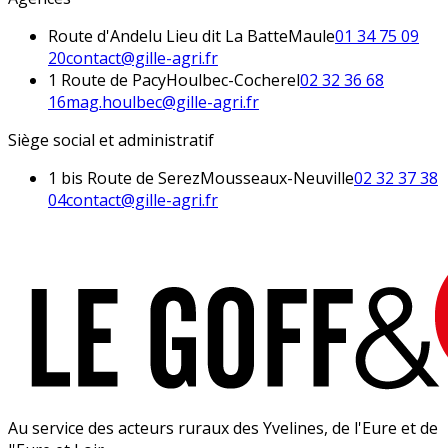
Route d'Andelu Lieu dit La Batte
Maule
01 34 75 09
20
contact@gille-agri.fr
1 Route de Pacy
Houlbec-Cocherel
02 32 36 68
16
mag.houlbec@gille-agri.fr
Siège social et administratif
1 bis Route de Serez
Mousseaux-Neuville
02 32 37 38
04
contact@gille-agri.fr
Au service des acteurs ruraux des Yvelines, de l'Eure et de