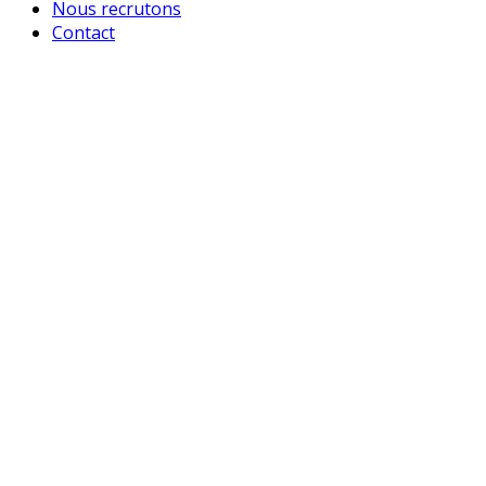
Nous recrutons
Contact
Matériels agricoles
Espaces verts
Maraîchage
Irrigation