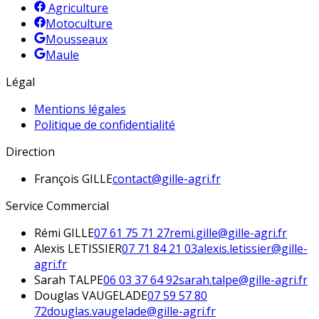
Agriculture
Motoculture
Mousseaux
Maule
Légal
Mentions légales
Politique de confidentialité
Direction
François
GILLE
contact@gille-agri.fr
Service Commercial
Rémi
GILLE
07 61 75 71 27
remi.gille@gille-agri.fr
Alexis
LETISSIER
07 71 84 21 03
alexis.letissier@gille-
agri.fr
Sarah
TALPE
06 03 37 64 92
sarah.talpe@gille-agri.fr
Douglas
VAUGELADE
07 59 57 80
72
douglas.vaugelade@gille-agri.fr