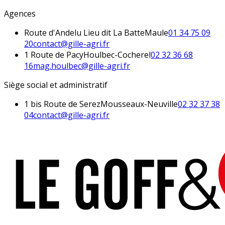
Agences
Route d'Andelu Lieu dit La Batte
Maule
01 34 75 09
20
contact@gille-agri.fr
1 Route de Pacy
Houlbec-Cocherel
02 32 36 68
16
mag.houlbec@gille-agri.fr
Siège social et administratif
1 bis Route de Serez
Mousseaux-Neuville
02 32 37 38
04
contact@gille-agri.fr