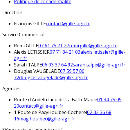
Politique de confidentialité
Direction
François
GILLE
contact@gille-agri.fr
Service Commercial
Rémi
GILLE
07 61 75 71 27
remi.gille@gille-agri.fr
Alexis
LETISSIER
07 71 84 21 03
alexis.letissier@gille-
agri.fr
Sarah
TALPE
06 03 37 64 92
sarah.talpe@gille-agri.fr
Douglas
VAUGELADE
07 59 57 80
72
douglas.vaugelade@gille-agri.fr
Agences
Route d'Andelu Lieu dit La Batte
Maule
01 34 75 09
20
contact@gille-agri.fr
1 Route de Pacy
Houlbec-Cocherel
02 32 36 68
16
mag.houlbec@gille-agri.fr
Siège social et administratif