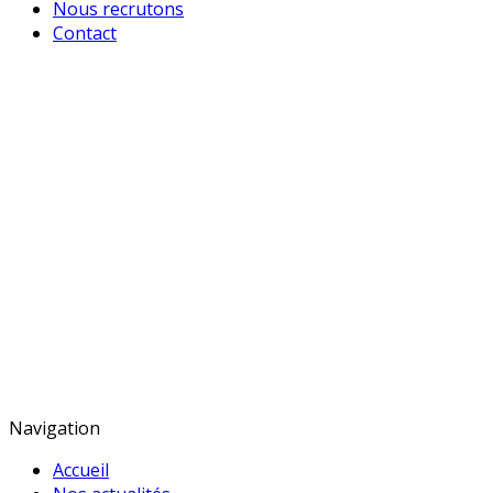
Nous recrutons
Contact
Le nouveau catalogue STIHL
Automne-Hiver 2025 est là !
Pour le découvrir, cliquez-ici ...
Navigation
Accueil