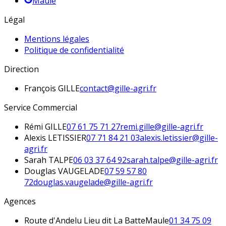
Maule
Légal
Mentions légales
Politique de confidentialité
Direction
François
GILLE
contact@gille-agri.fr
Service Commercial
Rémi
GILLE
07 61 75 71 27
remi.gille@gille-agri.fr
Alexis
LETISSIER
07 71 84 21 03
alexis.letissier@gille-
agri.fr
Sarah
TALPE
06 03 37 64 92
sarah.talpe@gille-agri.fr
Douglas
VAUGELADE
07 59 57 80
72
douglas.vaugelade@gille-agri.fr
Agences
Route d'Andelu Lieu dit La Batte
Maule
01 34 75 09